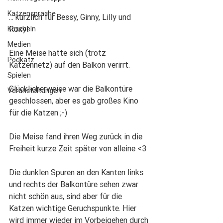
Katzensprache
... kürzlich für Bessy, Ginny, Lilly und 
Roxy!
Kuscheln
Medien
Eine Meise hatte sich (trotz 
Podkatz
Katzennetz) auf den Balkon verirrt.
Spielen
Glücklicherweise war die Balkontüre 
Veranstaltungen
geschlossen, aber es gab großes Kino 
für die Katzen ;-)
Die Meise fand ihren Weg zurück in die 
Freiheit kurze Zeit später von alleine <3
Die dunklen Spuren an den Kanten links 
und rechts der Balkontüre sehen zwar 
nicht schön aus, sind aber für die 
Katzen wichtige Geruchspunkte. Hier 
wird immer wieder im Vorbeigehen durch 