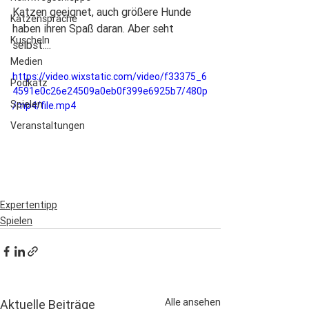
Katzen geeignet, auch größere Hunde 
Katzensprache
haben ihren Spaß daran. Aber seht 
Kuscheln
selbst:... 
Medien
https://video.wixstatic.com/video/f33375_6
Podkatz
4591e0c26e24509a0eb0f399e6925b7/480p
Spielen
/mp4/file.mp4
Veranstaltungen
Expertentipp
Spielen
Alle ansehen
Aktuelle Beiträge