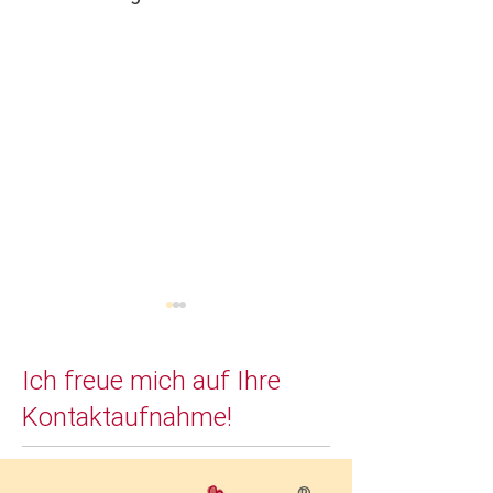
Ich freue mich auf Ihre
Kontaktaufnahme!
Expertentipp...
Neuer "Podkatz" zum