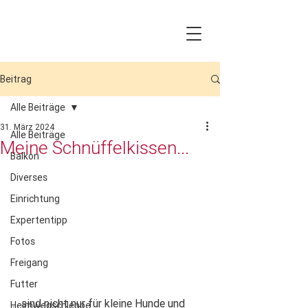
Beitrag
Alle Beiträge
31. März 2024
Alle Beiträge
Meine Schnüffelkissen...
Balkon
Diverses
Einrichtung
Expertentipp
Fotos
Freigang
Futter
... sind nicht nur für kleine Hunde und 
Heimwegschleppe