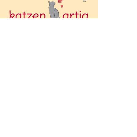
®
Thema vermisste Katze
und Heimwegschleppe
online...
Rechtliches
Impressum
Datenschutz
Telefon
+43 676 372 0800
E-Mail
katzen-artig@gmx.at