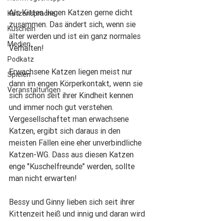
Als Kitten liegen Katzen gerne dicht 
Katzensprache
zusammen. Das ändert sich, wenn sie 
Kuscheln
älter werden und ist ein ganz normales 
Medien
Verhalten! 
Podkatz
Erwachsene Katzen liegen meist nur 
Spielen
dann im engen Körperkontakt, wenn sie 
Veranstaltungen
sich schon seit ihrer Kindheit kennen 
und immer noch gut verstehen. 
Vergesellschaftet man erwachsene 
Katzen, ergibt sich daraus in den 
meisten Fällen eine eher unverbindliche 
Katzen-WG. Dass aus diesen Katzen 
enge "Kuschelfreunde" werden, sollte 
man nicht erwarten! 
Bessy und Ginny lieben sich seit ihrer 
Kittenzeit heiß und innig und daran wird 