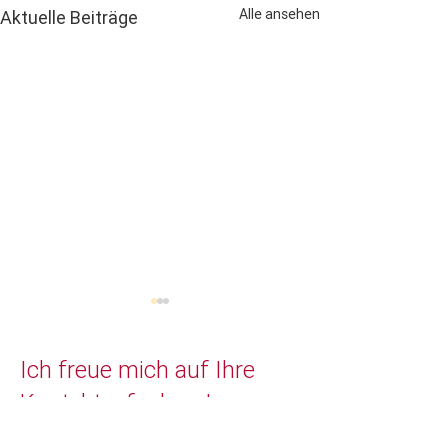
Alle ansehen
Aktuelle Beiträge
Ich freue mich auf Ihre
Kontaktaufnahme!
Ginny und Lilly...
Große Aufregung..