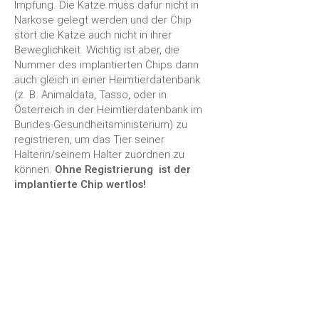
Impfung. Die Katze muss dafür nicht in
Narkose gelegt werden und der Chip
stört die Katze auch nicht in ihrer
Beweglichkeit. Wichtig ist aber, die
Nummer des implantierten Chips dann
auch gleich in einer Heimtierdatenbank
(z. B. Animaldata, Tasso, oder in
Österreich in der Heimtierdatenbank im
Bundes-Gesundheitsministerium) zu
registrieren, um das Tier seiner
Halterin/seinem Halter zuordnen zu
können.
Ohne Registrierung ist der
implantierte Chip wertlos!
Mit Hilfe eines implantierten und bei einer
Heimtierdatenbank registrierten
Microchips kann man eine verloren
gegangene Katze jederzeit und überall
ihren BesitzerInnen zuordnen und sie
findet so wieder nach Hause zurück.
Und hier der "Podkatz" zum Thema