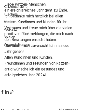
Liebe Katzen-Menschen,
Katzensprache
ein ereignisreiches Jahr geht zu Ende.
Kuscheln
Ich bedanke mich herzlich bei allen 
meinen Kundinnen und Kunden für ihr 
Medien
Vertrauen und freue mich über die vielen 
Podkatz
positiven Rückmeldungen, die mich nach 
Spielen
den Beratungen erreicht haben.
Veranstaltungen
Das lässt mich zuversichtlich ins neue 
Jahr gehen!
Allen Kundinnen und Kunden, 
Freundinnen und Freunden von katzen-
artig wünsche ich ein gesundes und 
erfolgreiches Jahr 2024!
Alle ansehen