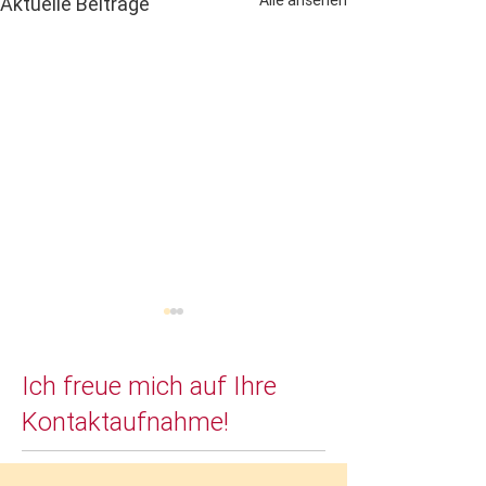
Aktuelle Beiträge
Ich freue mich auf Ihre
Kontaktaufnahme!
Willkommen 202
Tierfestival in Graz, vom