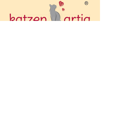
®
20. - 22. 2. 2026
Rechtliches
Impressum
Datenschutz
Telefon
+43 676 372 0800
E-Mail
katzen-artig@gmx.at